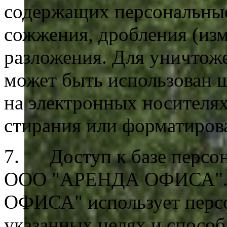
содержащих персональные
сожжения, дробления (изм
разложения. Для уничтож
может быть использован 
на электронных носителя
стирания или форматиров
7. Доступ к базе персон
ООО "АРЕНДА ОФИСА"
ОФИСА" использует персо
указанных целях и способ