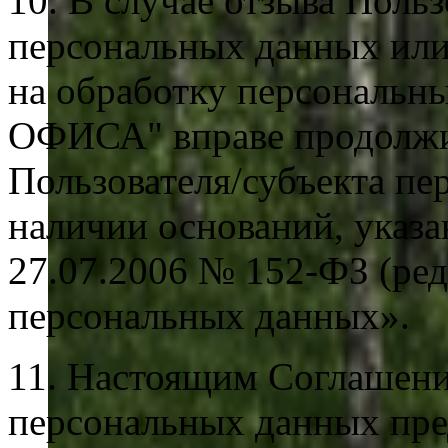
10. В случае отзыва Поль
персональных данных или
на обработку персональ
ОФИСА" вправе продолжит
Пользователя/субъекта п
наличии оснований, указа
27.07.2006 № 152-ФЗ (ред
персональных данных».
11. Настоящим Соглашени
персональных данных пре