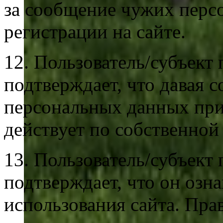
за сообщение чужих перс
регистрации на сайте.
12. Пользователь/субъект
подтверждает, что давая с
персональных данных при 
действует по собственной 
13. Пользователь/субъект
подтверждает, что он озн
использования сайта. Пр