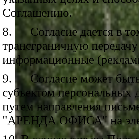
Соглашению.
8. Согласие дается в то
трансграничную передачу
информационные (реклам
9. Согласие может быть 
субъектом персональных 
путем направления письм
"АРЕНДА ОФИСА" на эле