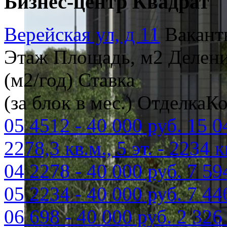
Бизнес-центр Квадрат
Верейская ул, д 11
Вакант
Этаж
Площадь, м2
Делени
(м2/год)
Ставка
(за блок в мес.)
Отделка
Ко
05
4512
-
40 000 руб.
15 0
2278,3 кв.м., 5 эт. - 2234 к
04
2278
-
40 000 руб.
7 59
05
2234
-
40 000 руб.
7 44
06
698
-
40 000 руб.
2 326