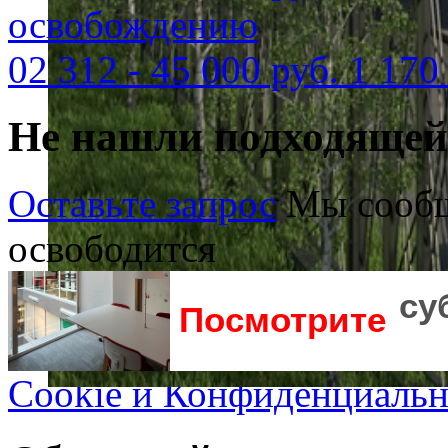
освобождению
02
312
-
45 000 руб.
1 170
Не нашли подходяще
Оставьте запрос
Мы сообщ
освободится
су
Посмотрите
Cookie и Конфиденциальн